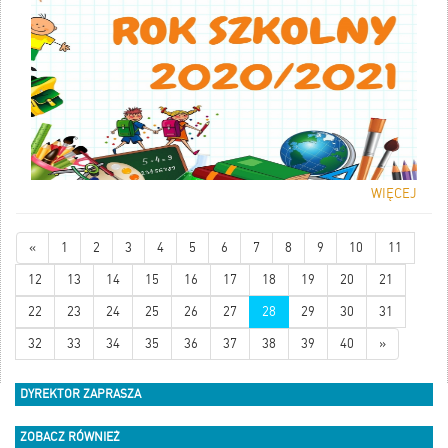
WIĘCEJ
«
1
2
3
4
5
6
7
8
9
10
11
12
13
14
15
16
17
18
19
20
21
22
23
24
25
26
27
28
29
30
31
32
33
34
35
36
37
38
39
40
»
DYREKTOR ZAPRASZA
ZOBACZ RÓWNIEŻ