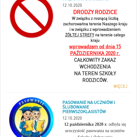
12.10.2020
DRODZY RODZICE
W związku z rosnącą liczbą
zachorowańna terenie Naszego kraju
i w związku z wprowadzeniem
ŻÓŁTEJ STREFY
na terenie całego
kraju
wprowadzam od dnia 15
PAŹDZIERNIKA 2020 r.
CAŁKOWITY ZAKAZ
WCHODZENIA
NA TEREN SZKOŁY
RODZICÓW.
WIĘCEJ
PASOWANIE NA UCZNIÓW I
ŚLUBOWANIE
PIERWSZOKLASISTÓW
12.10.2020
1
2 października 2020 r.
odbyła się
uroczystość pasowania na uczniów