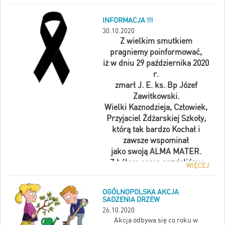
listopada?
Dwa lata temu obchodziliśmy
INFORMACJA !!!
setną rocznicę odzyskania
30.10.2020
niepodległości. Poznajcie
Z wielkim smutkiem
ciekawostki związane z naszym
pragniemy poinformować,
wielkim świętem.
iż w dniu 29 października 2020
r.
zmarł J. E. ks. Bp Józef
Zawitkowski.
Wielki Kaznodzieja, Człowiek,
Przyjaciel Żdżarskiej Szkoły,
którą tak bardzo Kochał i
zawsze wspominał
jako swoją ALMA MATER.
Z bólem serca przyjęliśmy
WIĘCEJ
wszyscy tą smutną
wiadomość.
OGÓLNOPOLSKA AKCJA
Księże Biskupie, Drogi Nasz
SADZENIA DRZEW
Przyjacielu byłeś,
26.10.2020
jesteś i zawsze będziesz w
Akcja odbywa się co roku w