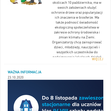
Naszych sercach.
okolicach 10 października, ma w
Odpoczywaj w Pokoju
swoich założeniach służyć
ochronie drzew oraz popularyzacji
ich znaczenia w biosferze. Ma
także podnosić świadomość
ekologiczną społeczeństwa w
zakresie ochrony środowiska i
zmian klimatu na Ziemi.
Organizatorzy chcę zainspirować
dzieci, młodzieży, nauczycieli i
wszystkich uczestników do
podejmowania lokalnych działań
WIĘCEJ
proekologicznych dotyczących
sadzenia i ochrony drzewostanu.
WAŻNA INFORMACJA
23.10.2020