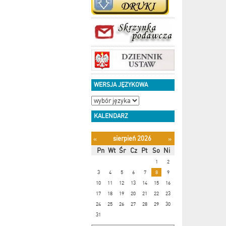
WERSJA JĘZYKOWA
KALENDARZ
sierpień 2026
«
»
Pn
Wt
Śr
Cz
Pt
So
Ni
1
2
3
4
5
6
7
8
9
10
11
12
13
14
15
16
17
18
19
20
21
22
23
24
25
26
27
28
29
30
31