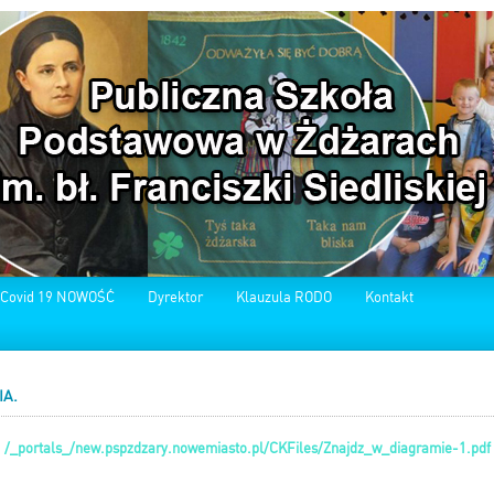
 Covid 19 NOWOŚĆ
Dyrektor
Klauzula RODO
Kontakt
IA.
/_portals_/new.pspzdzary.nowemiasto.pl/CKFiles/Znajdz_w_diagramie-1.pdf