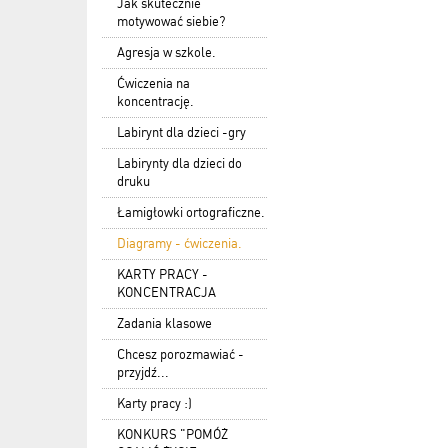
Jak skutecznie
motywować siebie?
Agresja w szkole.
Ćwiczenia na
koncentrację.
Labirynt dla dzieci -gry
Labirynty dla dzieci do
druku
Łamigłowki ortograficzne.
Diagramy - ćwiczenia.
KARTY PRACY -
KONCENTRACJA
Zadania klasowe
Chcesz porozmawiać -
przyjdź...
Karty pracy :)
KONKURS "POMÓŻ