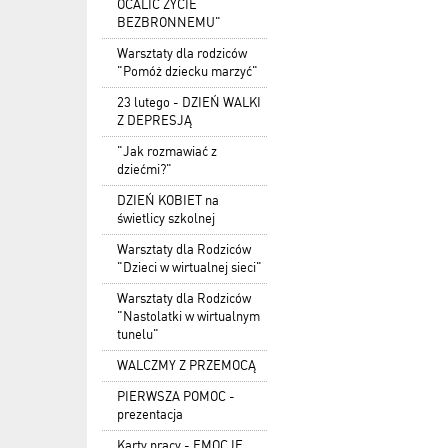
OCALIĆ ŻYCIE
BEZBRONNEMU"
Warsztaty dla rodziców
"Pomóż dziecku marzyć"
23 lutego - DZIEŃ WALKI
Z DEPRESJĄ
"Jak rozmawiać z
dziećmi?"
DZIEŃ KOBIET na
świetlicy szkolnej
Warsztaty dla Rodziców
"Dzieci w wirtualnej sieci"
Warsztaty dla Rodziców
"Nastolatki w wirtualnym
tunelu"
WALCZMY Z PRZEMOCĄ
PIERWSZA POMOC -
prezentacja
Karty pracy - EMOCJE