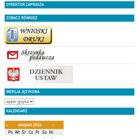
DYREKTOR ZAPRASZA
ZOBACZ RÓWNIEŻ
WERSJA JĘZYKOWA
KALENDARZ
sierpień 2026
«
»
Pn
Wt
Śr
Cz
Pt
So
Ni