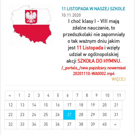
W tym roku miał
11 LISTOPADA W NASZEJ SZKOLE
trochę inną formę
10.11.2020
ale było super :)
I choć klasy I - VIII mają
zdalne nauczanie, to
przedszkolaki nie zapomniały
o tak ważnym dniu jakim
jest
11 Listopada
i wzięły
udział w ogólnopolskiej
akcji
SZKOŁA DO HYMNU.
/_portals_/new.pspzdzary.nowemiasto.pl/
20201110-WA0002.mp4
WIĘCEJ
«
1
2
3
4
5
6
7
8
9
10
11
12
13
14
15
16
17
18
19
20
21
22
23
24
25
26
27
28
29
30
31
32
33
34
35
36
37
38
39
40
»