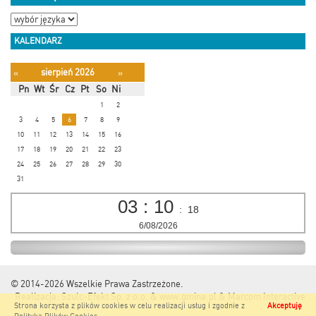
KALENDARZ
sierpień 2026
«
»
Pn
Wt
Śr
Cz
Pt
So
Ni
1
2
3
4
5
6
7
8
9
10
11
12
13
14
15
16
17
18
19
20
21
22
23
24
25
26
27
28
29
30
31
03
:
10
:
18
6/08/2026
© 2014-2026
Wszelkie Prawa Zastrzeżone.
Realizacja:
Szulc-Efekt Sp. z o.o. & www.gmina.pl
&
Marcom Interactive
Strona korzysta z plików cookies w celu realizacji usług i zgodnie z
Akceptuję