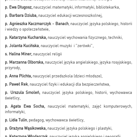
p. Ewa Długosz,
nauczyciel matematyki, informatyki, bibliotekarka,
p. Barbara Dziuba,
nauczyciel edukacji wczesnoszkolnej,
p. Agnieszka Kaczmarczyk - Banach
, nauczyciel języka polskiego, historii
i wiedzy o społeczeństwie,
p. Katarzyna Kucharska,
nauczyciel wychowania fizycznego, techniki,
p. Jolanta Kucińska
, nauczyciel muzyki i "zerówki",
s. Halina Miner,
nauczyciel religii
p. Marzanna Olborska,
nauczyciel języka angielskiego, języka rosyjskiego,
przyrody,
p. Anna Plichta,
nauczyciel przedszkola (dzieci młodsze),
p. Paweł Rek
, nauczyciel fizyki i edukacji dla bezpieczeństwa,
p. Urszula Smoleń,
nauczyciel języka polskiego, historii, wychowawca
świetlicy,
p. Agata Ewa Socha,
nauczyciel matematyki, zajęć komputerowych,
informatyki,
p. Lidia Tulin
, pedagog, wychowawca świetlicy,
p. Grażyna Wąsikowska,
nauczyciel języka polskiego i plastyki,
p. Katarzyna Włodarczyk,
nauczyciel języka angielskiego i geografii,