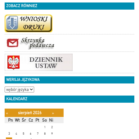
ZOBACZ RÓWNIEŻ
WERSJA JĘZYKOWA
KALENDARZ
sierpień 2026
«
»
Pn
Wt
Śr
Cz
Pt
So
Ni
1
2
3
4
5
6
7
8
9