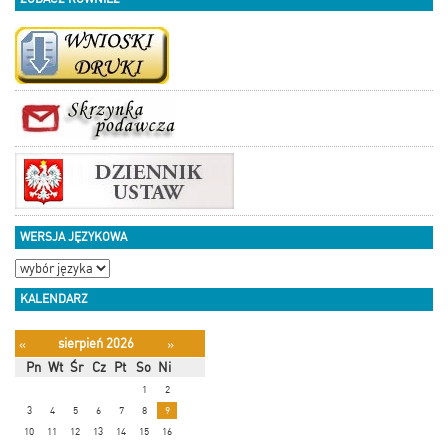
WERSJA JĘZYKOWA
KALENDARZ
sierpień 2026
«
»
Pn
Wt
Śr
Cz
Pt
So
Ni
1
2
3
4
5
6
7
8
9
10
11
12
13
14
15
16