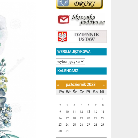
WERSJA JĘZYKOWA
KALENDARZ
październik 2023
«
»
Pn
Wt
Śr
Cz
Pt
So
Ni
1
2
3
4
5
6
7
8
9
10
11
12
13
14
15
16
17
18
19
20
21
22
23
24
25
26
27
28
29
30
31