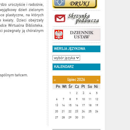
dzo uroczyście i radośnie,
n wyjątkowy dzień zielonym
ce plastyczne, na których
 kwiaty. Dzieci obejrzały
adce Wirtualna Biblioteka.
ci pożegnały ją chóralnym
WERSJA JĘZYKOWA
KALENDARZ
 wspólnym tańcem.
lipiec 2026
«
»
zu
Pn
Wt
Śr
Cz
Pt
So
Ni
1
2
3
4
5
6
7
8
9
10
11
12
13
14
15
16
17
18
19
20
21
22
23
24
25
26
27
28
29
30
31