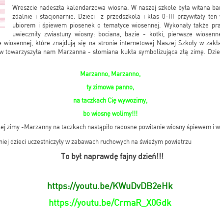
Wreszcie nadeszła kalendarzowa wiosna. W naszej szkole była witana bar
zdalnie i stacjonarnie. Dzieci z przedszkola i klas 0-III przywitały te
ubiorem i śpiewem piosenek o tematyce wiosennej. Wykonały także pra
uwieczniły zwiastuny wiosny: bociana, bazie - kotki, pierwsze wiosenne
e wiosennej, które znajdują się na stronie internetowej Naszej Szkoły w zakł
 towarzyszyła nam Marzanna - słomiana kukła symbolizująca złą zimę. Dzie
Marzanno, Marzanno,
ty zimowa panno,
na taczkach Cię wywozimy,
bo wiosnę wolimy!!!
łej zimy -Marzanny na taczkach nastąpiło radosne powitanie wiosny śpiewem i
niej dzieci uczestniczyły w zabawach ruchowych na świeżym powietr
To był naprawdę fajny dzień!!!
https://youtu.be/KWuDvDB2eHk
https://youtu.be/CrmaR_X0Gdk