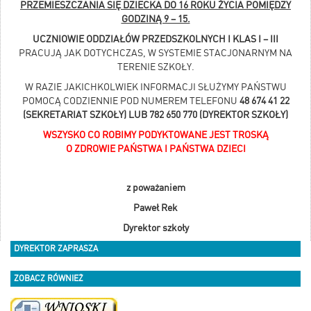
PRZEMIESZCZANIA SIĘ DZIECKA DO 16 ROKU ŻYCIA POMIĘDZY
GODZINĄ 9 – 15.
UCZNIOWIE ODDZIAŁÓW PRZEDSZKOLNYCH I KLAS I – III
PRACUJĄ JAK DOTYCHCZAS, W SYSTEMIE STACJONARNYM NA
TERENIE SZKOŁY.
W RAZIE JAKICHKOLWIEK INFORMACJI SŁUŻYMY PAŃSTWU
POMOCĄ CODZIENNIE POD NUMEREM TELEFONU
48 674 41 22
(SEKRETARIAT SZKOŁY) LUB 782 650 770 (DYREKTOR SZKOŁY)
WSZYSKO CO ROBIMY PODYKTOWANE JEST TROSKĄ
O ZDROWIE PAŃSTWA I
PAŃSTWA DZIECI
z poważaniem
Paweł Rek
Dyrektor szkoły
DYREKTOR ZAPRASZA
ZOBACZ RÓWNIEŻ